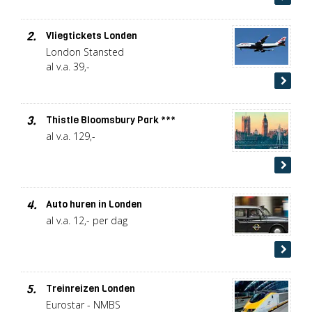
2.
Vliegtickets Londen
London Stansted
al v.a. 39,-
3.
Thistle Bloomsbury Park ***
al v.a. 129,-
4.
Auto huren in Londen
al v.a. 12,- per dag
5.
Treinreizen Londen
Eurostar - NMBS