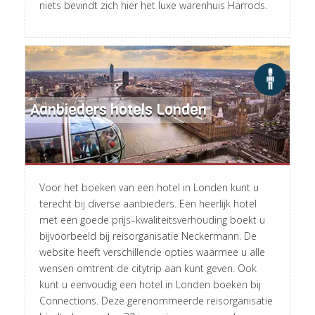
niets bevindt zich hier het luxe warenhuis Harrods.
rolex
replica
for
sale
Aanbieders hotels Londen
rolex
replica
watches
replica
rolex
Voor het boeken van een hotel in Londen kunt u
terecht bij diverse aanbieders. Een heerlijk hotel
met een goede prijs–kwaliteitsverhouding boekt u
bijvoorbeeld bij reisorganisatie Neckermann. De
website heeft verschillende opties waarmee u alle
wensen omtrent de citytrip aan kunt geven. Ook
kunt u eenvoudig een hotel in Londen boeken bij
Connections. Deze gerenommeerde reisorganisatie