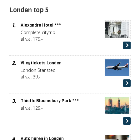
Londen top 5
1.
Alexandra Hotel ***
Complete citytrip
al v.a. 179,-
2.
Vliegtickets Londen
London Stansted
al v.a. 39,-
3.
Thistle Bloomsbury Park ***
al v.a. 129,-
4.
Auto huren in Londen