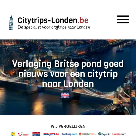
Togg
navig
Verlaging Britse pond goed
nieuws voor een citytrip
naar Londen
WIJ VERGELIJKEN