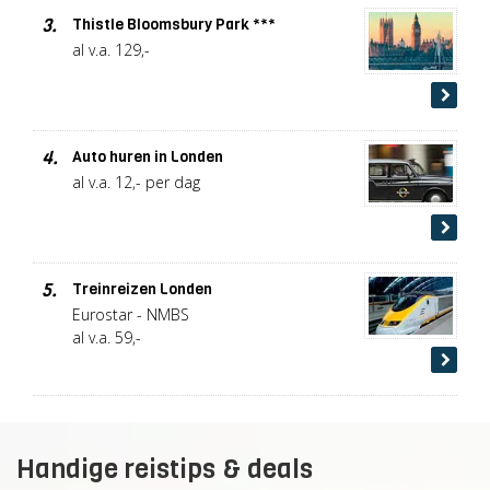
3.
Thistle Bloomsbury Park ***
al v.a. 129,-
4.
Auto huren in Londen
al v.a. 12,- per dag
5.
Treinreizen Londen
Eurostar - NMBS
al v.a. 59,-
Handige reistips & deals