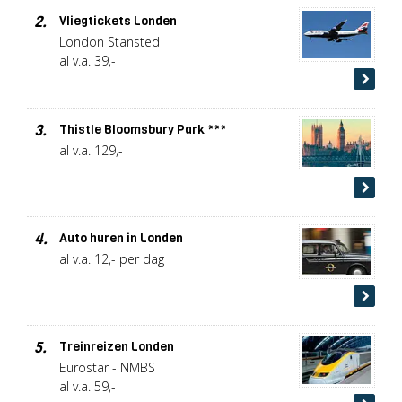
2.
Vliegtickets Londen
London Stansted
al v.a. 39,-
3.
Thistle Bloomsbury Park ***
al v.a. 129,-
4.
Auto huren in Londen
al v.a. 12,- per dag
5.
Treinreizen Londen
Eurostar - NMBS
al v.a. 59,-