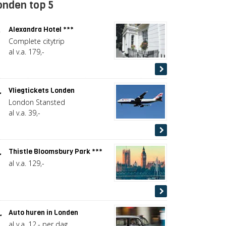
onden top 5
.
Alexandra Hotel ***
Complete citytrip
al v.a. 179,-
.
Vliegtickets Londen
London Stansted
al v.a. 39,-
.
Thistle Bloomsbury Park ***
al v.a. 129,-
.
Auto huren in Londen
al v.a. 12,- per dag