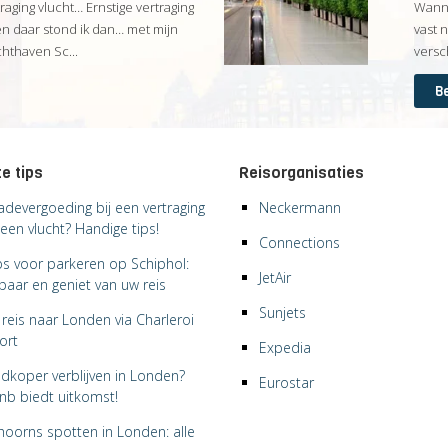
traging vlucht… Ernstige vertraging
Wanne
en daar stond ik dan… met mijn
vast 
thaven Sc...
versc
Be
e tips
Reisorganisaties
adevergoeding bij een vertraging
Neckermann
een vlucht? Handige tips!
Connections
ips voor parkeren op Schiphol:
JetAir
paar en geniet van uw reis
Sunjets
reis naar Londen via Charleroi
ort
Expedia
dkoper verblijven in Londen?
Eurostar
bnb biedt uitkomst!
hoorns spotten in Londen: alle