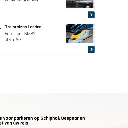
.
Treinreizen Londen
Eurostar - NMBS
al v.a. 59,-
ps voor parkeren op Schiphol: Bespaar en
et van uw reis