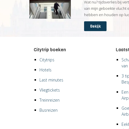
Wat nu? tijdsverlies bij ver
van mijn geboekte vlucht 
hebben en houden op luch
Bekijk
Citytrip boeken
Laatst
Citytrips
Sch
van 
Hotels
3 t
Last minutes
Bes
Vliegtickets
Een 
Airp
Treinreizen
Goe
Busreizen
Air
Eek