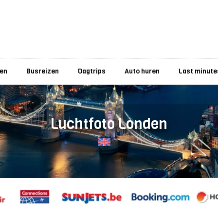
zen
Busreizen
Dagtrips
Auto huren
Last minute
Luchtfoto Londen