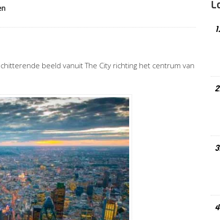
L
en
1
hitterende beeld vanuit The City richting het centrum van
2
3
4