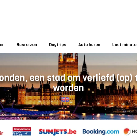
zen
Busreizen
Dagtrips
Auto huren
Last minute
onden, een stad om verliefd (op) 
worden