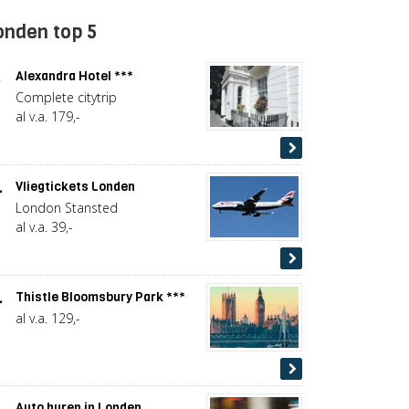
onden top 5
.
Alexandra Hotel ***
Complete citytrip
al v.a. 179,-
.
Vliegtickets Londen
London Stansted
al v.a. 39,-
.
Thistle Bloomsbury Park ***
al v.a. 129,-
.
Auto huren in Londen