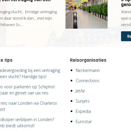
geni
traging vlucht… Ernstige vertraging
Wanne
en daar stond ik dan… met mijn
vast 
thaven Sc...
versc
Be
e tips
Reisorganisaties
adevergoeding bij een vertraging
Neckermann
een vlucht? Handige tips!
Connections
ips voor parkeren op Schiphol:
JetAir
paar en geniet van uw reis
Sunjets
reis naar Londen via Charleroi
ort
Expedia
dkoper verblijven in Londen?
Eurostar
bnb biedt uitkomst!