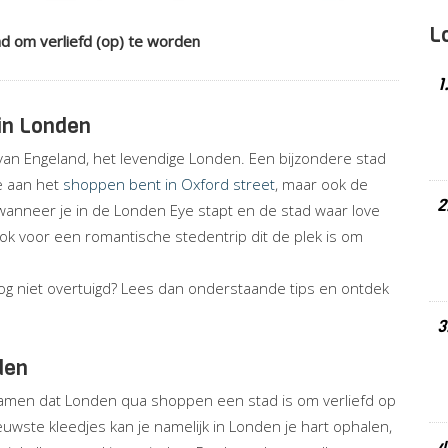
L
d om verliefd (op) te worden
1
in Londen
an Engeland, het levendige Londen. Een bijzondere stad
je aan het
shoppen bent in Oxford street
, maar ook de
2
n wanneer je in de Londen Eye stapt en de stad waar love
ook voor een romantische stedentrip dit de plek is om
og niet overtuigd? Lees dan onderstaande tips en ontdek
3
den
 beamen dat Londen qua shoppen een stad is om verliefd op
wste kleedjes kan je namelijk in Londen je hart ophalen,
4