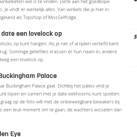
winkelketen wel is te vinden. Denk aan het goedkope
e vindt er werkelijk alles. Van winkels die je hier in
Engeland als Topshop of MissSelfridge.
 date een lovelock op
5
locks op kunt hangen. Als je net of al tijden verliefd bent
brug. Sommige geliefdes krassen er hun naam in, andere
weg een lovelock op.
s Buckingham Palace
r Buckingham Palace gaat. Dichtbij het paleis vind je
kunt lopen en samen met je date eekhoorns kunt spotten.
n graag op de foto wilt met de onbeweegbare bewakers bij
ens een leuk moment om te gaan, de wachters wisselen dan
den Eye