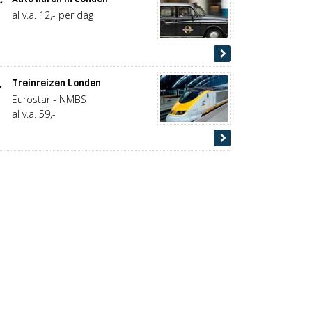
al v.a. 12,- per dag
.
Treinreizen Londen
Eurostar - NMBS
al v.a. 59,-