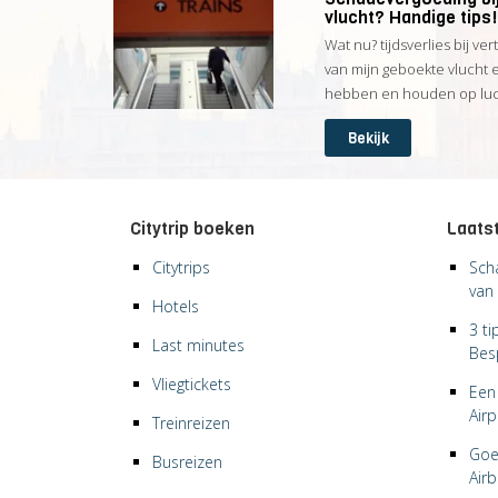
vlucht? Handige tips!
Wat nu? tijdsverlies bij ver
van mijn geboekte vlucht 
hebben en houden op luch
Bekijk
Citytrip boeken
Laatst
Citytrips
Sch
van 
Hotels
3 t
Last minutes
Bes
Vliegtickets
Een 
Airp
Treinreizen
Goe
Busreizen
Air