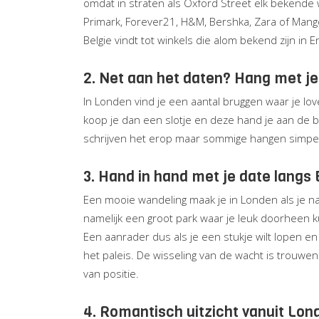
omdat in straten als Oxford Street elk bekende 
Primark, Forever21, H&M, Bershka, Zara of Mango. J
Belgie vindt tot winkels die alom bekend zijn in 
2. Net aan het daten? Hang met je
In Londen vind je een aantal bruggen waar je love
koop je dan een slotje en deze hand je aan de 
schrijven het erop maar sommige hangen simpel
3. Hand in hand met je date lang
Een mooie wandeling maak je in Londen als je naa
namelijk een groot park waar je leuk doorheen 
Een aanrader dus als je een stukje wilt lopen e
het paleis. De wisseling van de wacht is trouw
van positie.
4. Romantisch uitzicht vanuit Lon