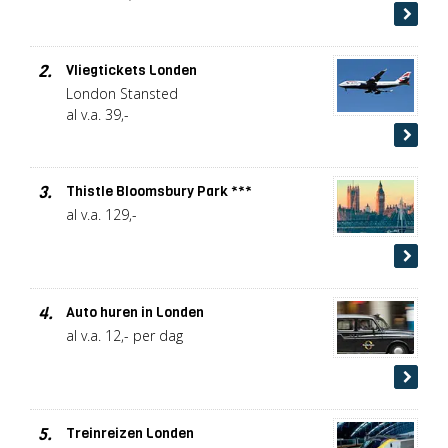
2.
Vliegtickets Londen
London Stansted
al v.a. 39,-
3.
Thistle Bloomsbury Park ***
al v.a. 129,-
4.
Auto huren in Londen
al v.a. 12,- per dag
5.
Treinreizen Londen