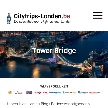
Togg
navig
Tower Bridge
WIJ VERGELIJKEN
U bent hier:
Home
»
Blog
»
Bezienswaardigheden
»