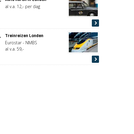
al v.a. 12,- per dag
.
Treinreizen Londen
Eurostar - NMBS
al v.a. 59,-