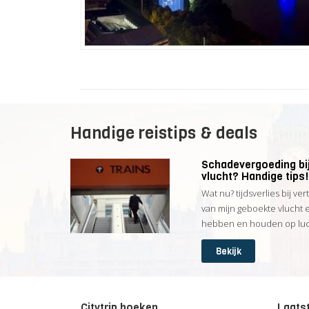
Handige reistips & deals
Schadevergoeding bij
vlucht? Handige tips!
Wat nu? tijdsverlies bij ver
van mijn geboekte vlucht 
hebben en houden op luch
Bekijk
Citytrip boeken
Laatst