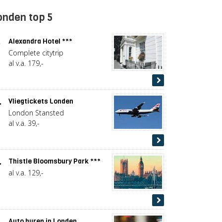
onden top 5
.
Alexandra Hotel ***
Complete citytrip
al v.a. 179,-
.
Vliegtickets Londen
London Stansted
al v.a. 39,-
.
Thistle Bloomsbury Park ***
al v.a. 129,-
.
Auto huren in Londen