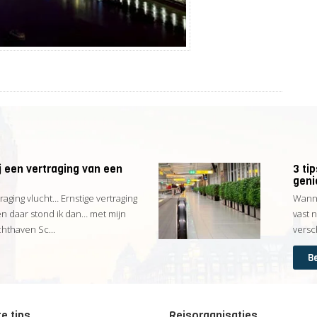
 een vertraging van een
3 ti
geni
traging vlucht… Ernstige vertraging
Wanne
en daar stond ik dan… met mijn
vast 
thaven Sc...
versc
Be
e tips
Reisorganisaties