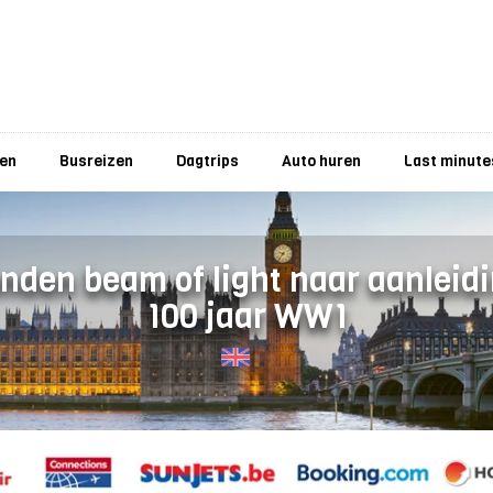
zen
Busreizen
Dagtrips
Auto huren
Last minute
nden beam of light naar aanleid
100 jaar WW1