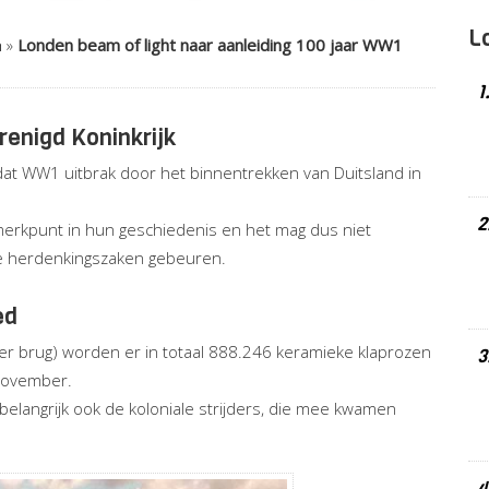
L
n
»
Londen beam of light naar aanleiding 100 jaar WW1
1
renigd Koninkrijk
dat WW1 uitbrak door het binnentrekken van Duitsland in
2
 merkpunt in hun geschiedenis en het mag dus niet
le herdenkingszaken gebeuren.
ed
wer brug) worden er in totaal 888.246 keramieke klaprozen
3
november.
elangrijk ook de koloniale strijders, die mee kwamen
4