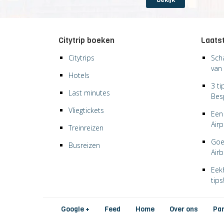
Citytrip boeken
Laatst
Citytrips
Sch
van 
Hotels
3 t
Last minutes
Bes
Vliegtickets
Een 
Airp
Treinreizen
Goe
Busreizen
Air
Eek
tips
Google +
Feed
Home
Over ons
Pa