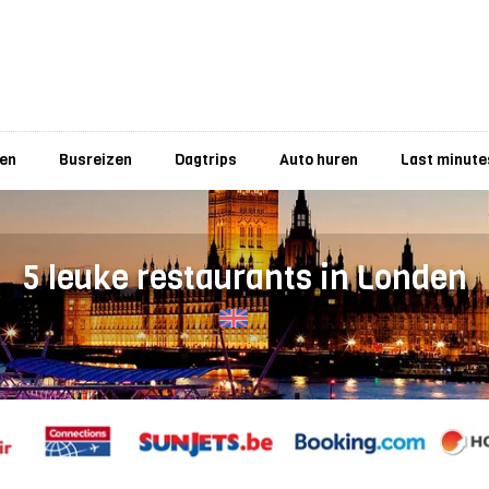
zen
Busreizen
Dagtrips
Auto huren
Last minute
5 leuke restaurants in Londen