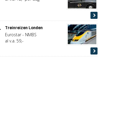
.
Treinreizen Londen
Eurostar - NMBS
al v.a. 59,-