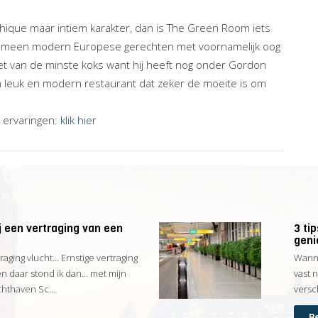
chique maar intiem karakter, dan is The Green Room iets
lgemeen modern Europese gerechten met voornamelijk oog
iet van de minste koks want hij heeft nog onder Gordon
 leuk en modern restaurant dat zeker de moeite is om
 ervaringen:
klik hier
 een vertraging van een
3 ti
geni
traging vlucht… Ernstige vertraging
Wanne
en daar stond ik dan… met mijn
vast 
thaven Sc...
versc
Be