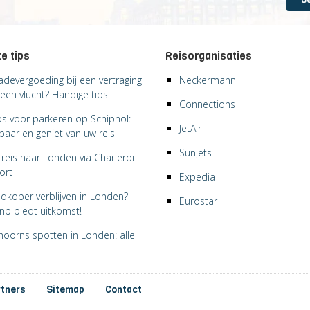
e tips
Reisorganisaties
adevergoeding bij een vertraging
Neckermann
een vlucht? Handige tips!
Connections
ips voor parkeren op Schiphol:
JetAir
paar en geniet van uw reis
Sunjets
reis naar Londen via Charleroi
ort
Expedia
dkoper verblijven in Londen?
Eurostar
bnb biedt uitkomst!
hoorns spotten in Londen: alle
!
rtners
Sitemap
Contact