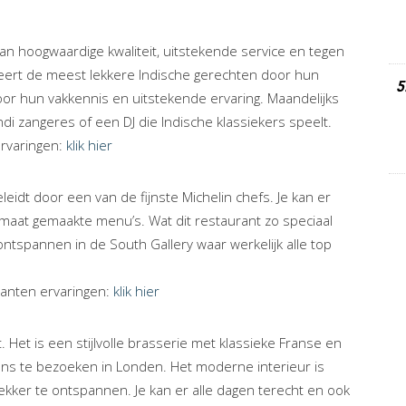
van hoogwaardige kwaliteit, uitstekende service en tegen
rveert de meest lekkere Indische gerechten door hun
5
oor hun vakkennis en uitstekende ervaring. Maandelijks
di zangeres of een DJ die Indische klassiekers speelt.
ervaringen:
klik hier
idt door een van de fijnste Michelin chefs. Je kan er
 maat gemaakte menu’s. Wat dit restaurant zo speciaal
ontspannen in de South Gallery waar werkelijk alle top
lanten ervaringen:
klik hier
 Het is een stijlvolle brasserie met klassieke Franse en
ns te bezoeken in Londen. Het moderne interieur is
lekker te ontspannen. Je kan er alle dagen terecht en ook