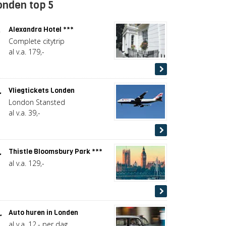
onden top 5
.
Alexandra Hotel ***
Complete citytrip
al v.a. 179,-
.
Vliegtickets Londen
London Stansted
al v.a. 39,-
.
Thistle Bloomsbury Park ***
al v.a. 129,-
.
Auto huren in Londen
al v.a. 12,- per dag