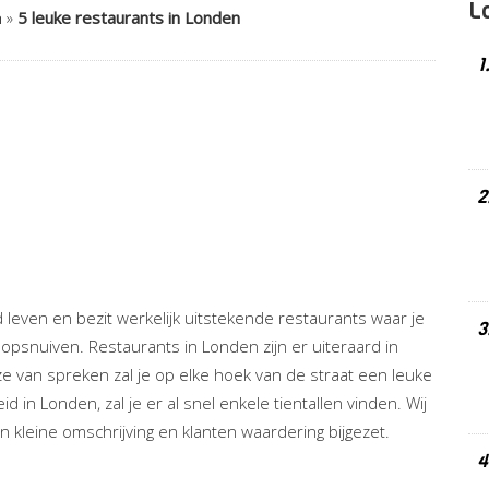
L
n
»
5 leuke restaurants in Londen
1
2
 leven en bezit werkelijk uitstekende restaurants waar je
3
opsnuiven. Restaurants in Londen zijn er uiteraard in
jze van spreken zal je op elke hoek van de straat een leuke
d in Londen, zal je er al snel enkele tientallen vinden. Wij
kleine omschrijving en klanten waardering bijgezet.
4