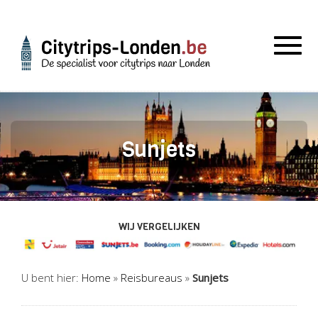
Togg
navig
Sunjets
WIJ VERGELIJKEN
U bent hier:
Home
»
Reisbureaus
»
Sunjets