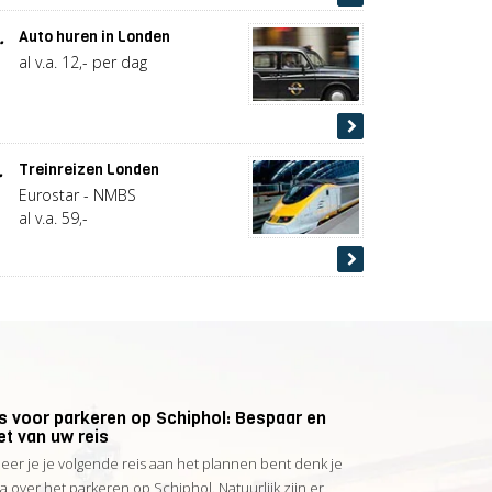
.
Auto huren in Londen
al v.a. 12,- per dag
.
Treinreizen Londen
Eurostar - NMBS
al v.a. 59,-
ps voor parkeren op Schiphol: Bespaar en
et van uw reis
er je je volgende reis aan het plannen bent denk je
na over het parkeren op Schiphol. Natuurlijk zijn er