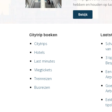
hebben en houden op luch
Bekijk
Citytrip boeken
Laatst
Citytrips
Sch
van 
Hotels
3 t
Last minutes
Bes
Vliegtickets
Een 
Airp
Treinreizen
Goe
Busreizen
Air
Eek
tips