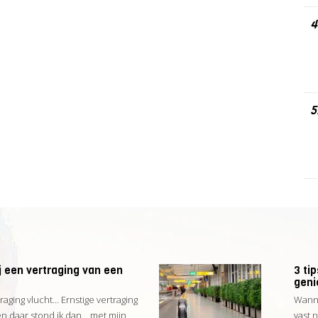
4
5
 een vertraging van een
3 ti
geni
traging vlucht… Ernstige vertraging
Wanne
en daar stond ik dan… met mijn
vast 