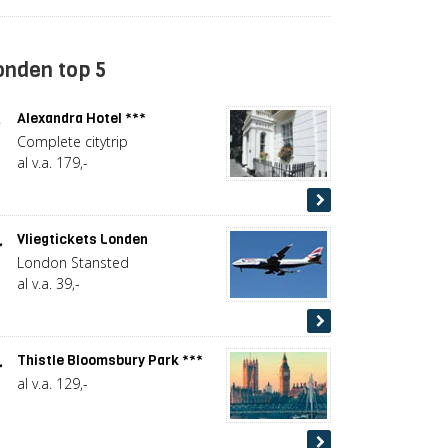
onden top 5
.
Alexandra Hotel ***
Complete citytrip
al v.a. 179,-
.
Vliegtickets Londen
London Stansted
al v.a. 39,-
.
Thistle Bloomsbury Park ***
al v.a. 129,-