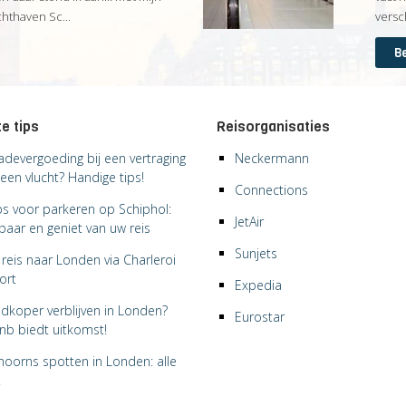
thaven Sc...
versc
Be
e tips
Reisorganisaties
adevergoeding bij een vertraging
Neckermann
een vlucht? Handige tips!
Connections
ips voor parkeren op Schiphol:
JetAir
paar en geniet van uw reis
Sunjets
reis naar Londen via Charleroi
ort
Expedia
dkoper verblijven in Londen?
Eurostar
bnb biedt uitkomst!
hoorns spotten in Londen: alle
!